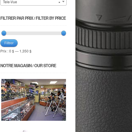
Tele-Vue
×
FILTRER PAR PRIX / FILTER BY PRICE
Filtrer
Prix :
0 $
—
1,350 $
NOTRE MAGASIN / OUR STORE