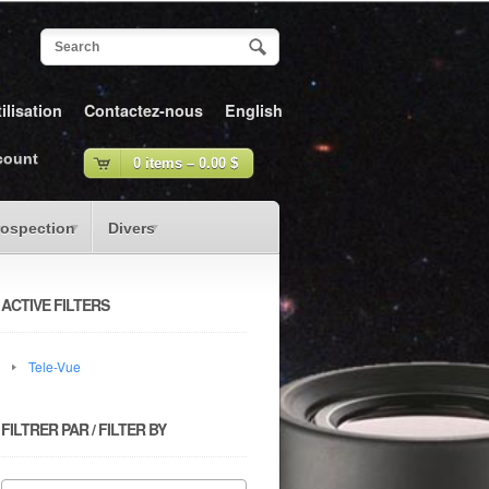
ilisation
Contactez-nous
English
count
0 items –
0.00
$
rospection
Divers
ACTIVE FILTERS
Tele-Vue
FILTRER PAR / FILTER BY