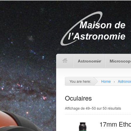
Astronomie
Microscop
You are here:
Home
›
Astrono
Oculaires
Affichage de 49–50 sur 50 résultats
17mm Etho