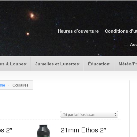
Heures d’ouverture
Conditions d’ut
Ac
es & Loupes
Jumelles et Lunettes
Éducation
Météo/P
mie
›
Oculaires
Tri par tarif croissant
s 2″
21mm Ethos 2″