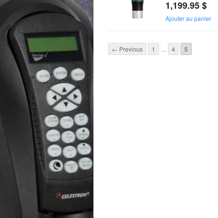
1,199.95
$
Ajouter au panier
← Previous
1
…
4
5