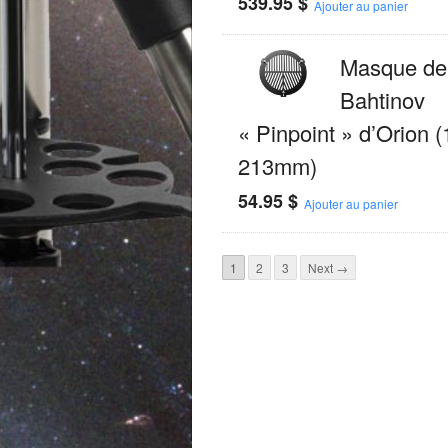
539.95
$
Ajouter au panier
Masque de
Bahtinov
« Pinpoint » d’Orion (
213mm)
54.95
$
Ajouter au panier
1
2
3
Next →