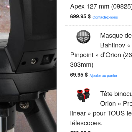
Apex 127 mm (09825
699.95
$
Contactez-nous
Masque de
Bahtinov «
Pinpoint » d’Orion (26
303mm)
69.95
$
Ajouter au panier
Tête binocu
Orion « P
linear » pour TOUS le
télescopes.