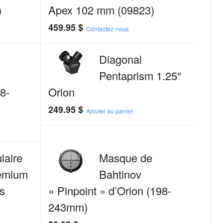
)
Apex 102 mm (09823)
459.95
$
Contactez-nous
Diagonal
Pentaprism 1.25″
8-
Orion
249.95
$
Ajouter au panier
laire
Masque de
remium
Bahtinov
s
« Pinpoint » d’Orion (198-
243mm)