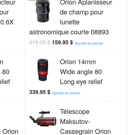
cteur
Orion Aplanisseur
our
de champ pour
 0.6X
lunette
astronomique courte 08893
219.95
$
159.95
$
Ajouter au panier
m
Orion 14mm
 80
Wide angle 80
lief
Long eye relief
339.95
$
Ajouter au panier
Télescope
Maksutov-
 Orion
Cassegrain Orion