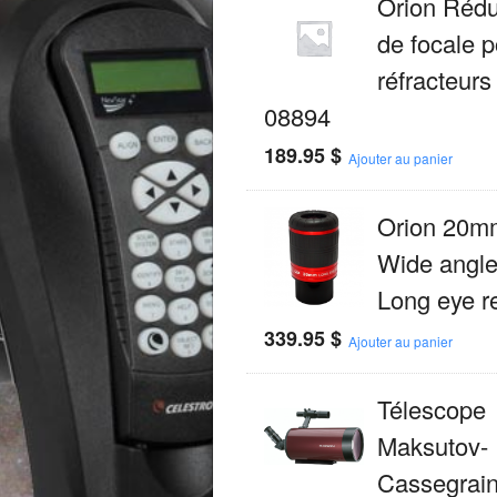
Orion Rédu
de focale p
réfracteurs
08894
189.95
$
Ajouter au panier
Orion 20m
Wide angle
Long eye re
339.95
$
Ajouter au panier
Télescope
Maksutov-
Cassegrain