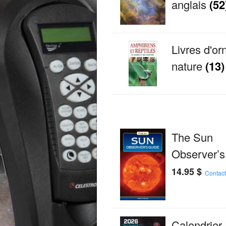
anglais
(52
Livres d'orn
nature
(13)
The Sun
Observer’s
14.95
$
Contac
Calendrier