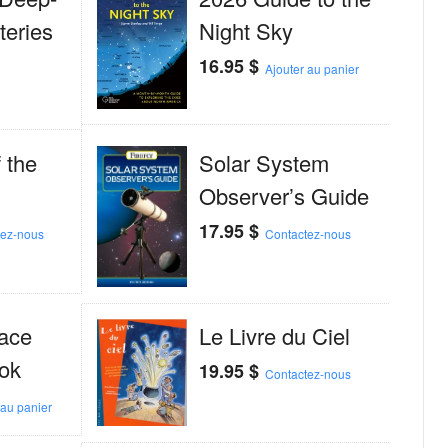
eries
Night Sky
16.95
$
Ajouter au panier
 the
Solar System
Observer’s Guide
17.95
$
tez-nous
Contactez-nous
ace
Le Livre du Ciel
ook
19.95
$
Contactez-nous
 au panier