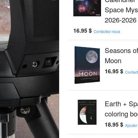
Space Myst
2026-2026
16.95
$
Contactez-nous
Seasons of
Moon
16.95
$
Contac
Earth + Sp
coloring b
18.95
$
Ajouter