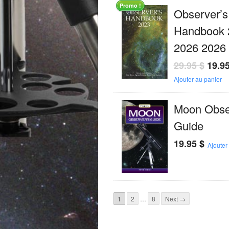
Promo !
Observer’s
Handbook 
2026 2026
29.95
$
19.9
Ajouter au panier
Moon Obse
Guide
19.95
$
Ajouter
1
2
…
8
Next →