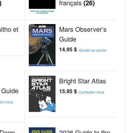
)
français
(26)
itho et
Mars Observer’s
Guide
14.95
$
Ajouter au panier
Bright Star Atlas
 Guide
15.95
$
Contactez-nous
tez-nous
 Deep-
2026 Guide to the