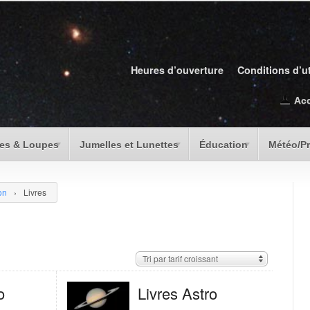
Heures d’ouverture
Conditions d’ut
Ac
es & Loupes
Jumelles et Lunettes
Éducation
Météo/P
on
›
Livres
Tri par tarif croissant
o
Livres Astro