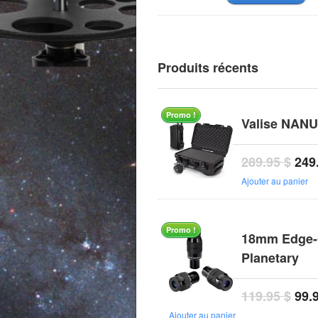
Produits récents
Promo !
Valise NANU
289.95
$
249
Ajouter au panier
Promo !
18mm Edge
Planetary
119.95
$
99.
Ajouter au panier