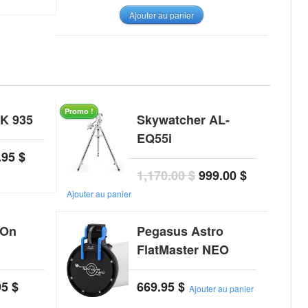
Ajouter au panier
Promo !
K 935
Skywatcher AL-
EQ55i
.95
$
1,170.00
$
999.00
$
Ajouter au panier
-On
Pegasus Astro
FlatMaster NEO
95
$
669.95
$
Ajouter au panier