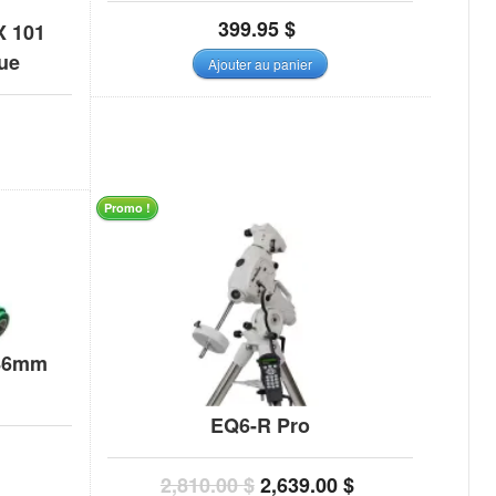
399.95
$
X 101
ue
Ajouter au panier
Promo !
 86mm
EQ6-R Pro
2,810.00
$
2,639.00
$