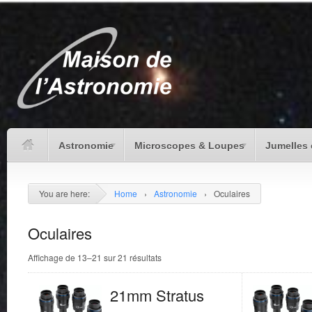
Astronomie
Microscopes & Loupes
Jumelles 
You are here:
Home
›
Astronomie
›
Oculaires
Oculaires
Affichage de 13–21 sur 21 résultats
21mm Stratus