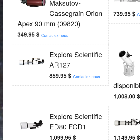
Maksutov-
Cassegrain Orion
739.95
$
C
Apex 90 mm (09820)
349.95
$
Contactez-nous
Explore Scientific
AR127
859.95
$
Contactez-nous
disponib
1,008.00
Explore Scientific
ED80 FCD1
1,099.95
$
1,149.95