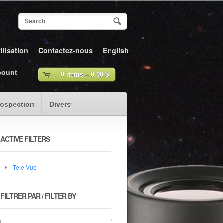
ilisation
Contactez-nous
English
count
0 items –
0.00
$
rospection
Divers
ACTIVE FILTERS
Tele-Vue
FILTRER PAR / FILTER BY