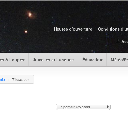
Heures d’ouverture
Conditions d’ut
Ac
es & Loupes
Jumelles et Lunettes
Éducation
Météo/P
mie
›
Télescopes
Tri par tarif croissant