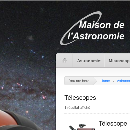
Astronomie
Microscop
You are here:
Home
›
Astrono
Télescopes
1 résultat affiché
Télescope