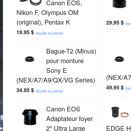
Canon EOS,
Nikon F, Olympus OM
(original), Pentax K
29.95
$
Ajo
19.95
$
Ajouter au panier
Bague-T2 (Minus)
pour monture
Sony E
(NEX/A7
(NEX/A7/A9/QX/VG Series)
49.95
$
Ajo
34.95
$
Ajouter au panier
Canon EOS
Adaptateur foyer
2″ Ultra Large
EDGE HD 