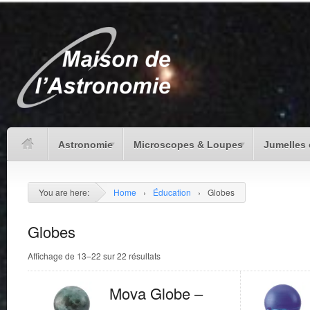
Astronomie
Microscopes & Loupes
Jumelles 
You are here:
Home
›
Éducation
›
Globes
Globes
Affichage de 13–22 sur 22 résultats
Mova Globe –