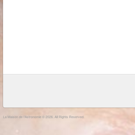
La Maison de l'Astronomie © 2026. All Rights Reserved.