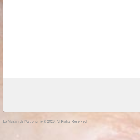
La Maison de l'Astronomie © 2026. All Rights Reserved.