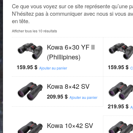
Ce que vous voyez sur ce site représente qu’une par
N’hésitez pas à communiquer avec nous si vous av
en tête.
Afficher tous les 10 résultats
Kowa 6×30 YF II
(Phillipines)
159.95
$
159.95
$
Ajouter au panier
C
Kowa 8×42 SV
209.95
$
Ajouter au panier
219.95
$
A
Kowa 10×42 SV