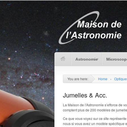
Astronomie
Microscop
You are here:
Home
›
Optiques
Jumelles & Acc.
La Maison de l’Astronomie s’efforce de vo
comptent plus de 200 modèles de jumelle
Ce que vous voyez sur ce site représente
nous si vous avez un modèle spécifique e