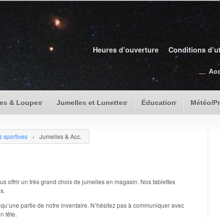
Heures d’ouverture
Conditions d’ut
Ac
es & Loupes
Jumelles et Lunettes
Éducation
Météo/P
 sportives
›
Jumelles & Acc.
us offrir un très grand choix de jumelles en magasin. Nos tablettes
s.
 qu’une partie de notre inventaire. N’hésitez pas à communiquer avec
n tête.