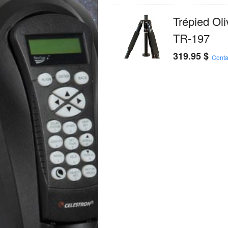
Trépied Ol
TR-197
319.95
$
Conta