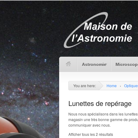
Astronomie
Microscop
You are here:
Home
›
Optiques
Lunettes de repérage
Nous nous spécialisons dans les lunette
magasin une très bonne gamme de produit
communiquer avec nous.
Afficher tous les 2 résultats