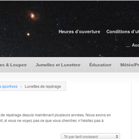
Heures d’ouverture
Conditions d’ut
Ac
es & Loupes
Jumelles et Lunettes
Éducation
Météo/P
 sportives
›
Lunettes de repérage
s de repérage depuis maintenant plusieurs années. Nous avons en
, si vous ne voyez pas ce que vous chercher, n’hésitez pas à
Tri par tarif croissant