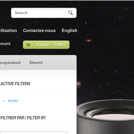
ilisation
Contactez-nous
English
count
0 items –
0.00
$
rospection
Divers
ACTIVE FILTERS
Acuter
FILTRER PAR / FILTER BY