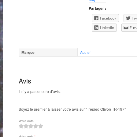
Partager :
Facebook
Twi
LinkedIn
E-ma
Marque
Acuter
Avis
Il n’y a pas encore d’avis.
Soyez le premier à laisser votre avis sur “Trépied Olivon TR-197”
Votre note
1
2
3
4
5
Votre avis
*