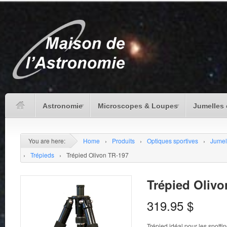
Astronomie
Microscopes & Loupes
Jumelles 
You are here:
Home
›
Produits
›
Optiques sportives
›
Jumel
›
Trépieds
›
Trépied Olivon TR-197
Trépied Olivo
319.95
$
Trépied idéal pour les spottin