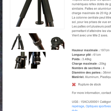
numériques reflex dotés de gr
similaire. Pattes en alumini
charge maximale de 20 Kg (44
La colonne centrale peut être
sol, pour les prises de vue e
Les pattes ont plusieurs posi
permettant d’atteindre les vi
Vient avec une tête 2 axes.
Hauteur maximale :
197cm
Longueur plié :
61cm
Poids :
3.48kg
Charge maximale :
20kg
Nombre de sections :
4
Diamètre des pattes :
36m
Matériel:
Aluminum, Plastiqu
Rupture de stock
For more information, contac
UGS :
15ACU00001
Catégor
repérage
,
Optiques sportives
duty