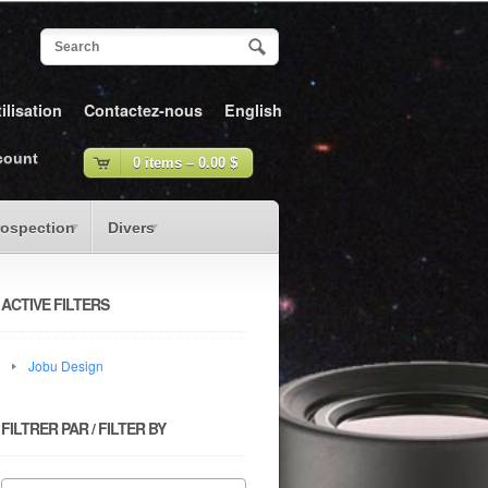
ilisation
Contactez-nous
English
count
0 items –
0.00
$
rospection
Divers
ACTIVE FILTERS
Jobu Design
FILTRER PAR / FILTER BY