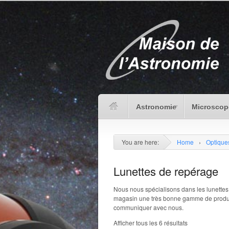
Astronomie
Microscop
You are here:
Home
›
Optiques
Lunettes de repérage
Nous nous spécialisons dans les lunette
magasin une très bonne gamme de produit
communiquer avec nous.
Afficher tous les 6 résultats