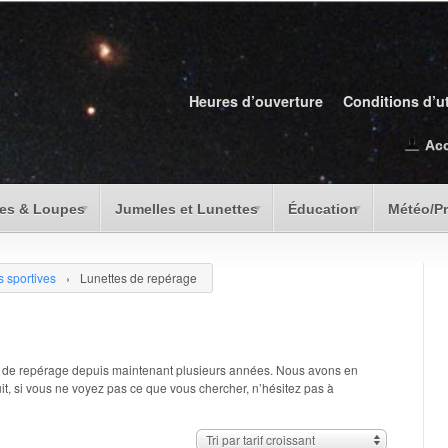
Heures d’ouverture
Conditions d’ut
Ac
es & Loupes
Jumelles et Lunettes
Éducation
Météo/P
 sportives
›
Lunettes de repérage
s de repérage depuis maintenant plusieurs années. Nous avons en
, si vous ne voyez pas ce que vous chercher, n’hésitez pas à
Tri par tarif croissant