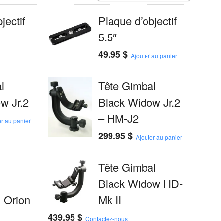
jectif
Plaque d’objectif
5.5″
49.95
$
Ajouter au panier
l
Tête Gimbal
w Jr.2
Black Widow Jr.2
– HM-J2
er au panier
299.95
$
Ajouter au panier
Tête Gimbal
Black Widow HD-
 Orion
Mk II
439.95
$
Contactez-nous