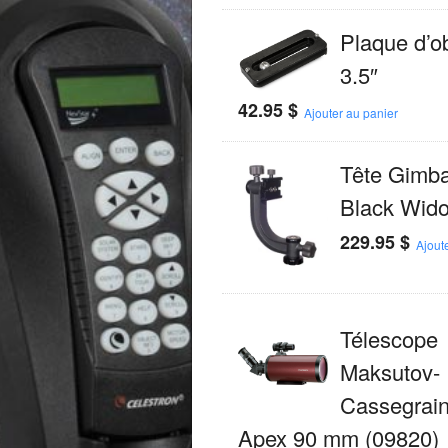
Plaque d’ob
3.5″
42.95
$
Ajouter au panier
Tête Gimba
Black Wido
229.95
$
Ajout
Télescope
Maksutov-
Cassegrain
Apex 90 mm (09820)