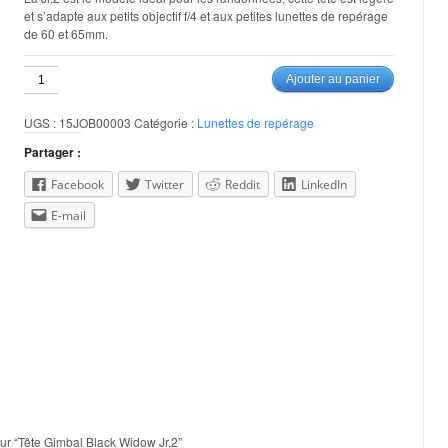
et s’adapte aux petits objectif f/4 et aux petites lunettes de repérage
de 60 et 65mm.
quantité
Ajouter au panier
de
Tête
UGS :
15JOB00003
Catégorie :
Lunettes de repérage
Gimbal
Black
Partager :
Widow
Jr.2
Facebook
Twitter
Reddit
LinkedIn
E-mail
sur “Tête Gimbal Black Widow Jr.2”