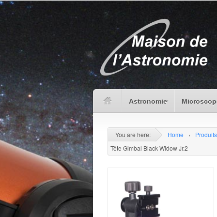
Astronomie
Microscop
You are here:
Home
›
Produits
Tête Gimbal Black Widow Jr.2