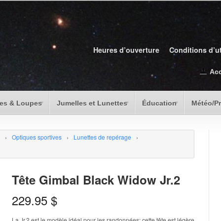
Heures d’ouverture
Conditions d’ut
Ac
es & Loupes
Jumelles et Lunettes
Éducation
Météo/P
›
Optiques sportives
›
Lunettes de repérage
›
Tête Gimbal Black Widow Jr.2
229.95
$
La Jr.2 est le modèle idéal pour les randonnées; cette tête est légère