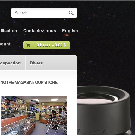
ilisation
Contactez-nous
English
count
0 items –
0.00
$
rospection
Divers
NOTRE MAGASIN / OUR STORE