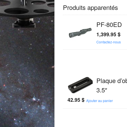
Produits apparentés
PF-80ED
1,399.95
$
Contactez-nous
Plaque d’ob
3.5″
42.95
$
Ajouter au panier