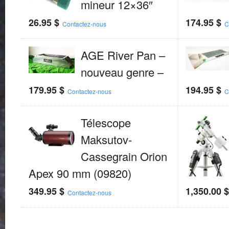
mineur 12×36″
26.95
$
174.95
$
Contactez-nous
C
AGE River Pan –
nouveau genre –
179.95
$
194.95
$
Contactez-nous
C
Télescope
Maksutov-
Cassegrain Orion
Apex 90 mm (09820)
349.95
$
1,350.00
Contactez-nous