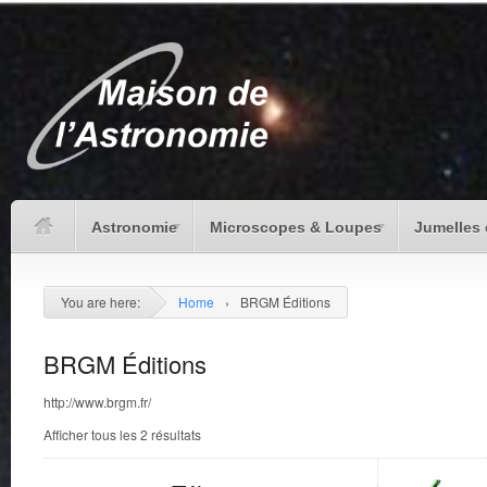
Astronomie
Microscopes & Loupes
Jumelles 
You are here:
Home
›
BRGM Éditions
BRGM Éditions
http://www.brgm.fr/
Afficher tous les 2 résultats