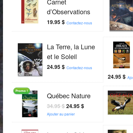
Carnet
d’Observations
19.95
$
Contactez-nous
La Terre, la Lune
et le Soleil
24.95
$
Contactez-nous
24.95
$
Ajo
Promo !
Québec Nature
34.95
$
24.95
$
Ajouter au panier