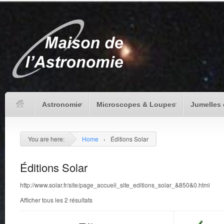
Astronomie
Microscopes & Loupes
Jumelles 
You are here:
Home
›
Éditions Solar
Éditions Solar
http://www.solar.fr/site/page_accueil_site_editions_solar_&850&0.html
Afficher tous les 2 résultats