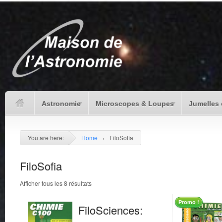
Astronomie
Microscopes & Loupes
Jumelles 
You are here:
Home
›
FiloSofia
FiloSofia
Afficher tous les 8 résultats
Promo !
FiloSciences: