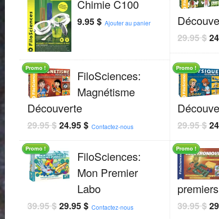
Chimie C100
Découve
9.95
$
Ajouter au panier
29.95
$
2
Promo !
Promo !
FiloSciences:
Magnétisme
Découverte
Découve
29.95
$
24.95
$
29.95
$
2
Contactez-nous
Promo !
Promo !
FiloSciences:
Mon Premier
Labo
premiers 
39.95
$
29.95
$
39.95
$
2
Contactez-nous