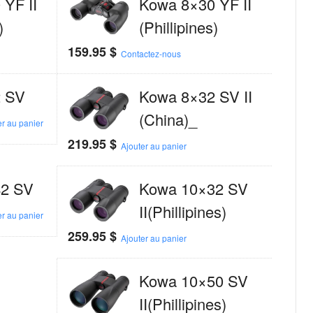
YF II
Kowa 8×30 YF II
)
(Phillipines)
159.95
$
Contactez-nous
 SV
Kowa 8×32 SV II
(China)_
er au panier
219.95
$
Ajouter au panier
2 SV
Kowa 10×32 SV
II(Phillipines)
er au panier
259.95
$
Ajouter au panier
Kowa 10×50 SV
II(Phillipines)