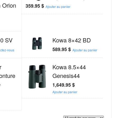
 Orion
359.95
$
Ajouter au panier
0 SV
Kowa 8×42 BD
589.95
$
ctez-nous
Ajouter au panier
r
Kowa 8.5×44
nture
Genesis44
e
1,649.95
$
Ajouter au panier