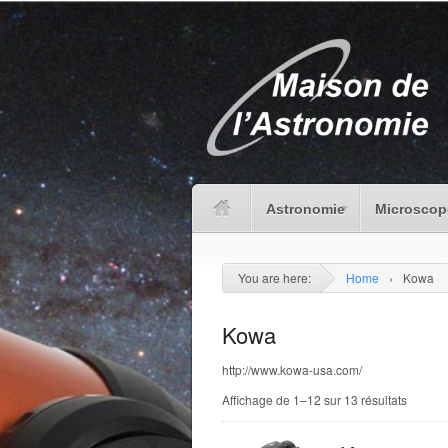
Astronomie
Microscop
You are here:
Home
›
Kowa
Kowa
http://www.kowa-usa.com/
Affichage de 1–12 sur 13 résultats