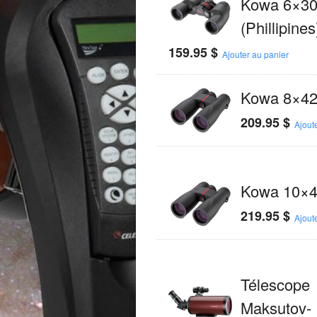
Kowa 6×30 
(Phillipines
159.95
$
Ajouter au panier
Kowa 8×42
209.95
$
Ajout
Kowa 10×4
219.95
$
Ajout
Télescope
Maksutov-