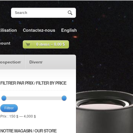
ilisation
Contactez-nous
English
count
0 items –
0.00
$
rospection
Divers
FILTRER PAR PRIX / FILTER BY PRICE
Filtrer
Prix :
150 $
—
4,000 $
NOTRE MAGASIN / OUR STORE