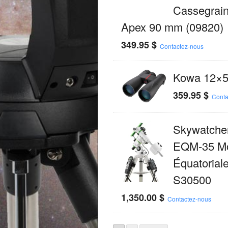
Cassegrain
Apex 90 mm (09820)
349.95
$
Contactez-nous
Kowa 12×5
359.95
$
Conta
Skywatche
EQM-35 Mo
Équatorial
S30500
1,350.00
$
Contactez-nous