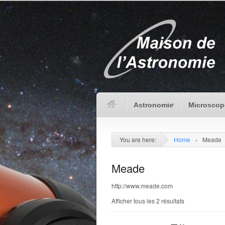
Astronomie
Microscop
You are here:
Home
›
Meade
Meade
http://www.meade.com
Afficher tous les 2 résultats