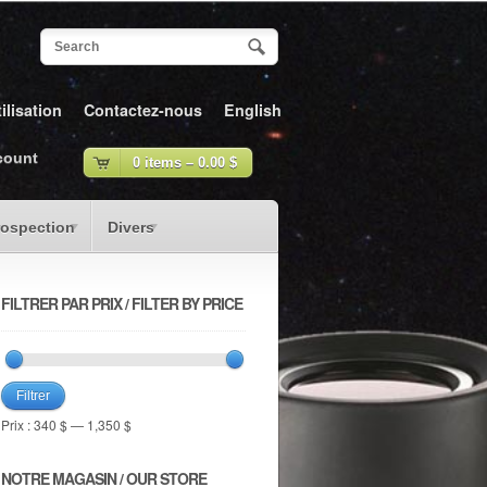
ilisation
Contactez-nous
English
count
0 items –
0.00
$
rospection
Divers
FILTRER PAR PRIX / FILTER BY PRICE
Filtrer
Prix :
340 $
—
1,350 $
NOTRE MAGASIN / OUR STORE