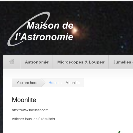
Astronomie
Microscopes & Loupes
Jumelles 
You are here:
Home
›
Moonlite
Moonlite
http://www.focuser.com
Afficher tous les 2 résultats