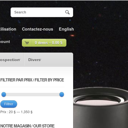
ilisation
Contactez-nous
English
count
0 items –
0.00
$
rospection
Divers
FILTRER PAR PRIX / FILTER BY PRICE
Filtrer
Prix :
20 $
—
1,350 $
NOTRE MAGASIN / OUR STORE