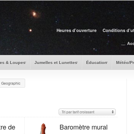
Heures d’ouverture
Conditions d’ut
Ac
es & Loupes
Jumelles et Lunettes
Éducation
Météo/P
l Geographic
Tri par tarif croissant
re de
Baromètre mural