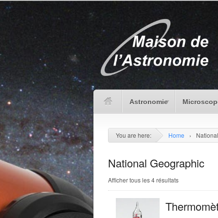
Astronomie
Microscop
You are here:
Home
›
Nationa
National Geographic
Afficher tous les 4 résultats
Thermomèt