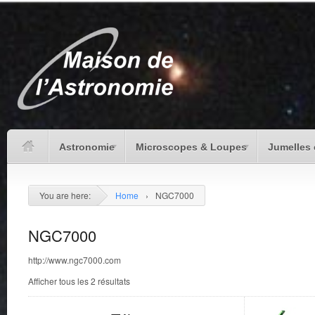
Astronomie
Microscopes & Loupes
Jumelles 
You are here:
Home
›
NGC7000
NGC7000
http://www.ngc7000.com
Afficher tous les 2 résultats