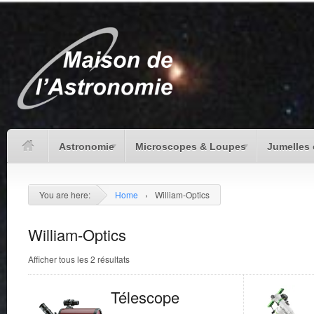
Astronomie
Microscopes & Loupes
Jumelles 
You are here:
Home
›
William-Optics
William-Optics
Afficher tous les 2 résultats
Télescope