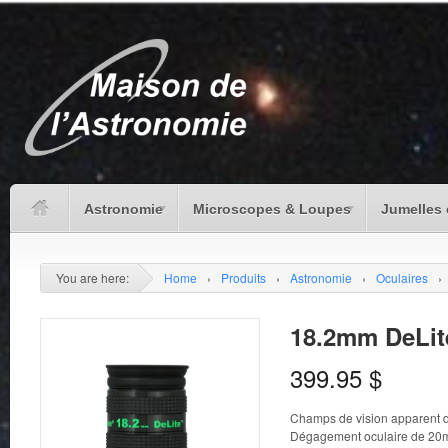
Astronomie
Microscopes & Loupes
Jumelles 
You are here:
Home
›
Produits
›
Astronomie
›
Oculaires
›
18.2mm DeLit
399.95
$
Champs de vision apparent 
Dégagement oculaire de 2