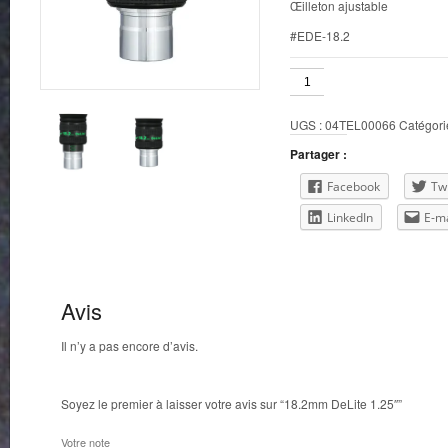
Œilleton ajustable
#EDE-18.2
quantité
de
18.2mm
UGS :
04TEL00066
Catégori
DeLite
1.25"
Partager :
Facebook
Twi
LinkedIn
E-ma
Avis
Il n’y a pas encore d’avis.
Soyez le premier à laisser votre avis sur “18.2mm DeLite 1.25″”
Votre note