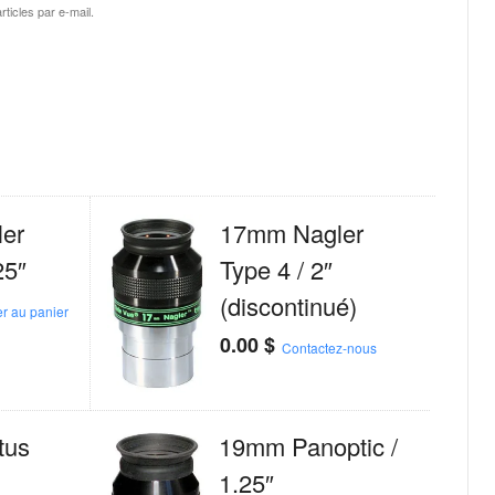
ticles par e-mail.
er
17mm Nagler
25″
Type 4 / 2″
(discontinué)
er au panier
0.00
$
Contactez-nous
tus
19mm Panoptic /
1.25″