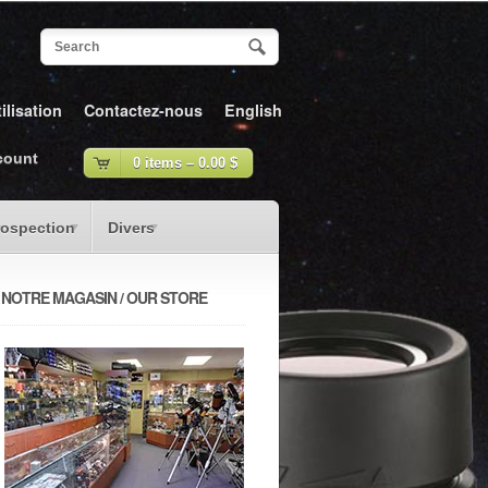
ilisation
Contactez-nous
English
count
0 items –
0.00
$
rospection
Divers
NOTRE MAGASIN / OUR STORE