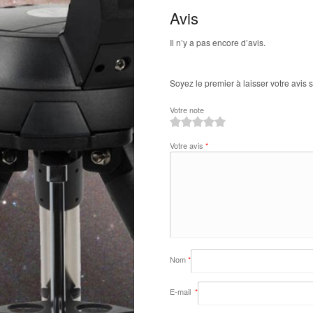
Avis
Il n’y a pas encore d’avis.
Soyez le premier à laisser votre avis 
Votre note
1
2
3
4
5
Votre avis
*
Nom
*
E-mail
*