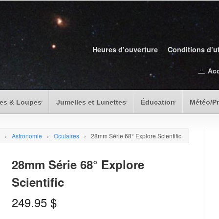
Heures d’ouverture
Conditions d’ut
Ac
es & Loupes
Jumelles et Lunettes
Éducation
Météo/P
›
Astronomie
›
Oculaires
›
28mm Série 68° Explore Scientific
28mm Série 68° Explore
Scientific
249.95
$