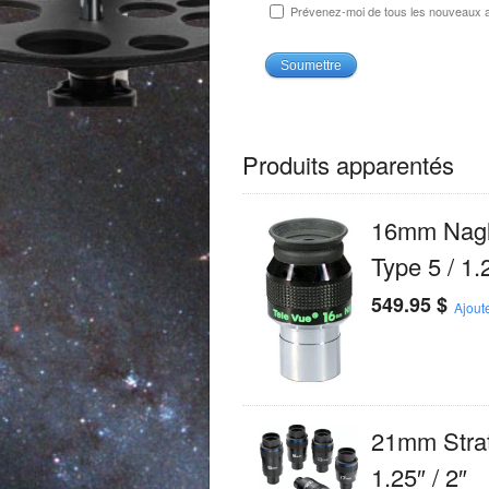
Prévenez-moi de tous les nouveaux ar
Produits apparentés
16mm Nagl
Type 5 / 1.
549.95
$
Ajout
21mm Stra
1.25″ / 2″