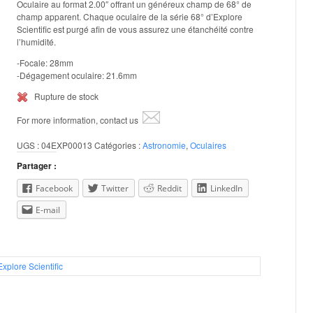
Oculaire au format 2.00″ offrant un généreux champ de 68° de
champ apparent. Chaque oculaire de la série 68° d’Explore
Scientific est purgé afin de vous assurez une étanchéité contre
l’humidité.
-Focale: 28mm
-Dégagement oculaire: 21.6mm
Rupture de stock
For more information, contact us
UGS :
04EXP00013
Catégories :
Astronomie
,
Oculaires
Partager :
Facebook
Twitter
Reddit
LinkedIn
E-mail
Explore Scientific