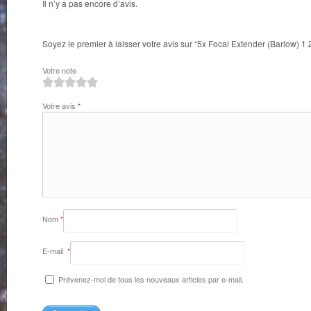
Il n’y a pas encore d’avis.
Soyez le premier à laisser votre avis sur “5x Focal Extender (Barlow) 1.2
Votre note
1
2
3
4
5
Votre avis
*
Nom
*
E-mail
*
Prévenez-moi de tous les nouveaux articles par e-mail.