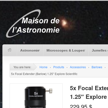
Astronomie
Microscopes & Loupes
Jumelles 
You are here:
Home
›
Produits
›
Accessoires
›
Barlows
›
5x Focal Extender (Barlow) 1.25″ Explore Scientific
5x Focal Exte
1.25″ Explore 
229.95
$