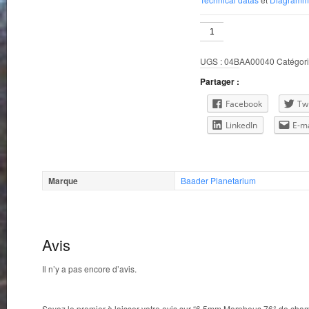
quantité
de
6.5mm
UGS :
04BAA00040
Catégori
Morpheus
76°
Partager :
de
champ
Facebook
Twi
LinkedIn
E-ma
Marque
Baader Planetarium
Avis
Il n’y a pas encore d’avis.
Soyez le premier à laisser votre avis sur “6.5mm Morpheus 76° de cha