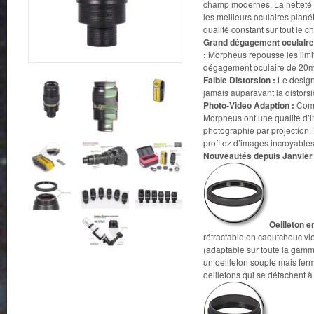
champ modernes. La netteté et
les meilleurs oculaires plané
qualité constant sur tout le c
Grand dégagement oculaire 
:
Morpheus repousse les limite
dégagement oculaire de 20
Faible Distorsion :
Le design
jamais auparavant la distors
Photo-Video Adaption :
Comme
Morpheus ont une qualité d’
photographie par projection.
profitez d’images incroyables
Nouveautés depuis Janvier
Oeilleton e
rétractable en caoutchouc v
(adaptable sur toute la gam
un oeilleton souple mais ferme
oeilletons qui se détachent à