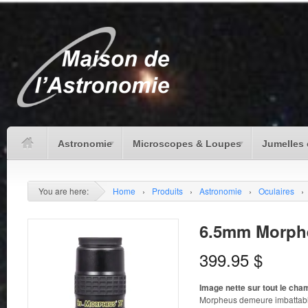
Astronomie
Microscopes & Loupes
Jumelles 
You are here:
Home
›
Produits
›
Astronomie
›
Oculaires
›
6.5mm Morph
399.95
$
Image nette sur tout le cha
Morpheus demeure imbattable