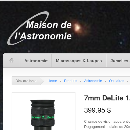
Astronomie
Microscopes & Loupes
Jumelles 
You are here:
Home
›
Produits
›
Astronomie
›
Oculaires
›
7mm DeLite 1
399.95
$
Champs de vision apparent 
Dégagement oculaire de 2