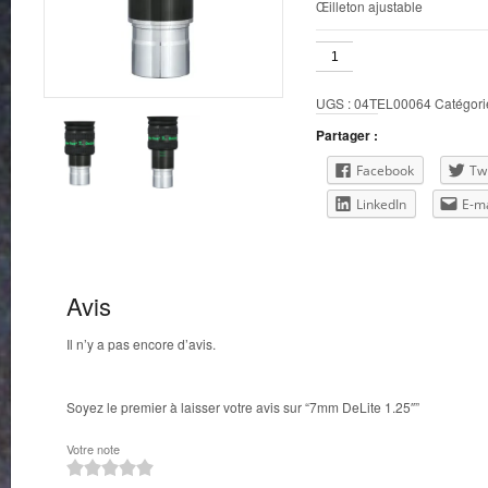
Œilleton ajustable
quantité
de
7mm
UGS :
04TEL00064
Catégori
DeLite
1.25"
Partager :
Facebook
Twi
LinkedIn
E-ma
Avis
Il n’y a pas encore d’avis.
Soyez le premier à laisser votre avis sur “7mm DeLite 1.25″”
Votre note
1
2
3
4
5