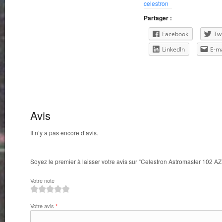
celestron
102
AZ
Partager :
(22065)
Facebook
Twi
LinkedIn
E-ma
Avis
Il n’y a pas encore d’avis.
Soyez le premier à laisser votre avis sur “Celestron Astromaster 102 AZ
Votre note
1
2
3
4
5
Votre avis
*