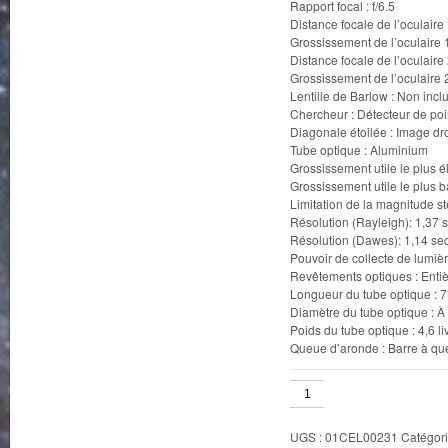
Rapport focal : f/6.5
Distance focale de l’oculaire
Grossissement de l’oculaire 1
Distance focale de l’oculaire
Grossissement de l’oculaire 2
Lentille de Barlow : Non incl
Chercheur : Détecteur de poi
Diagonale étoilée : Image dro
Tube optique : Aluminium
Grossissement utile le plus é
Grossissement utile le plus b
Limitation de la magnitude ste
Résolution (Rayleigh): 1,37 
Résolution (Dawes): 1,14 se
Pouvoir de collecte de lumièr
Revêtements optiques : Enti
Longueur du tube optique : 
Diamètre du tube optique : À
Poids du tube optique : 4,6 li
Queue d’aronde : Barre à q
quantité
de
Celestron
UGS :
01CEL00231
Catégori
Astromaster