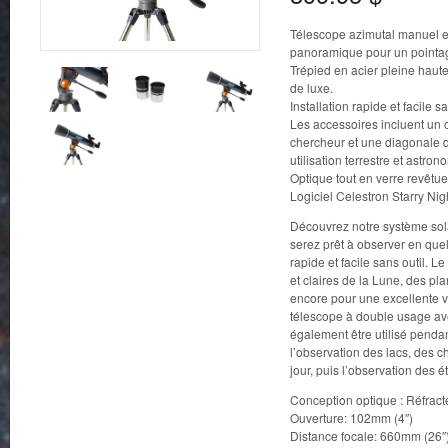
Télescope azimutal manuel et
panoramique pour un pointage
Trépied en acier pleine haut
de luxe.
Installation rapide et facile sa
Les accessoires incluent un
chercheur et une diagonale d
utilisation terrestre et astro
Optique tout en verre revêtue
Logiciel Celestron Starry Nigh
Découvrez notre système sol
serez prêt à observer en que
rapide et facile sans outil. 
et claires de la Lune, des pl
encore pour une excellente v
télescope à double usage av
également être utilisé penda
l’observation des lacs, des 
jour, puis l’observation des ét
Conception optique : Réfract
Ouverture: 102mm (4″)
Distance focale: 660mm (26″