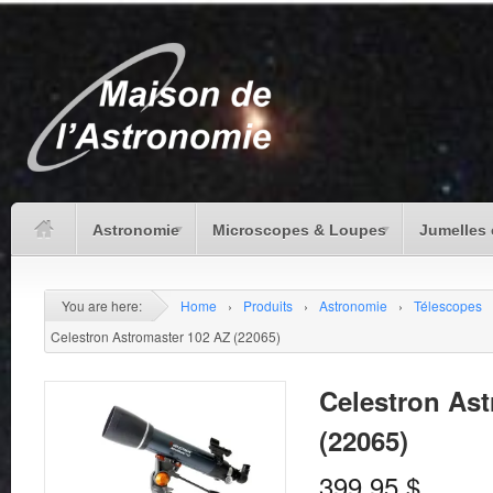
Astronomie
Microscopes & Loupes
Jumelles 
You are here:
Home
›
Produits
›
Astronomie
›
Télescopes
Celestron Astromaster 102 AZ (22065)
Celestron As
(22065)
399.95
$