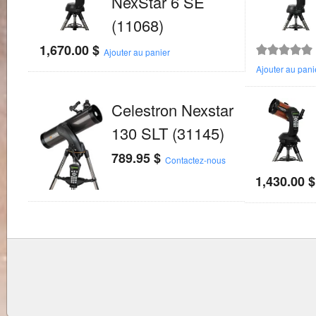
NexStar 6 SE
(11068)
1,670.00
$
Ajouter au panier
Note
5.00
sur
Ajouter au pani
5
Celestron Nexstar
130 SLT (31145)
789.95
$
Contactez-nous
1,430.00
$