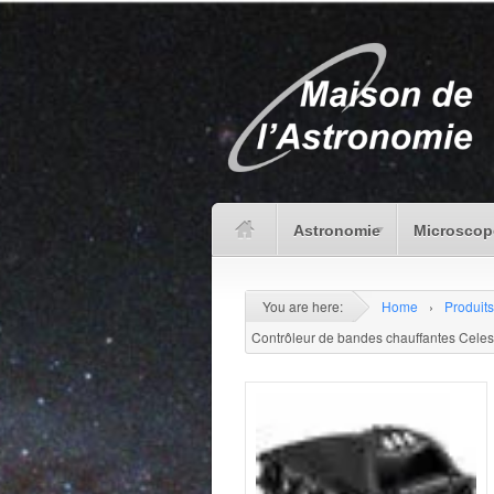
Astronomie
Microscop
You are here:
Home
›
Produits
Contrôleur de bandes chauffantes Celes