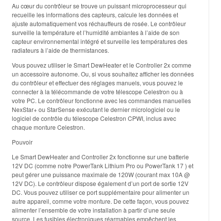
Au cœur du contrôleur se trouve un puissant microprocesseur qui
recueille les informations des capteurs, calcule les données et
ajuste automatiquement vos réchauffeurs de rosée. Le contrôleur
surveille la température et l’humidité ambiantes à l’aide de son
capteur environnemental intégré et surveille les températures des
radiateurs à l’aide de thermistances.
Vous pouvez utiliser le Smart DewHeater et le Controller 2x comme
un accessoire autonome. Ou, si vous souhaitez afficher les données
du contrôleur et effectuer des réglages manuels, vous pouvez le
connecter à la télécommande de votre télescope Celestron ou à
votre PC. Le contrôleur fonctionne avec les commandes manuelles
NexStar+ ou StarSense exécutant le dernier micrologiciel ou le
logiciel de contrôle du télescope Celestron CPWI, inclus avec
chaque monture Celestron.
Pouvoir
Le Smart DewHeater and Controller 2x fonctionne sur une batterie
12V DC (comme notre PowerTank Lithium Pro ou PowerTank 17 ) et
peut gérer une puissance maximale de 120W (courant max 10A @
12V DC). Le contrôleur dispose également d’un port de sortie 12V
DC. Vous pouvez utiliser ce port supplémentaire pour alimenter un
autre appareil, comme votre monture. De cette façon, vous pouvez
alimenter l’ensemble de votre installation à partir d’une seule
source. Les fusibles électroniques réarmables empêchent les