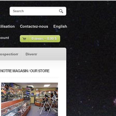
ilisation
Contactez-nous
English
count
0 items –
0.00
$
rospection
Divers
NOTRE MAGASIN / OUR STORE