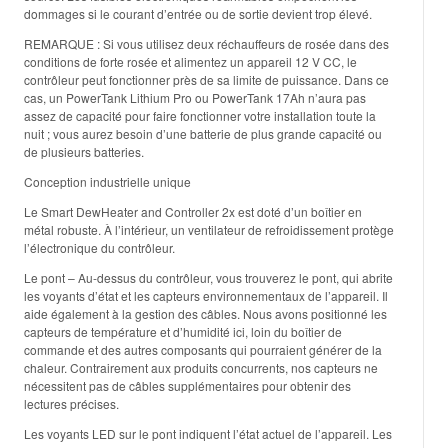
dommages si le courant d’entrée ou de sortie devient trop élevé.
REMARQUE : Si vous utilisez deux réchauffeurs de rosée dans des
conditions de forte rosée et alimentez un appareil 12 V CC, le
contrôleur peut fonctionner près de sa limite de puissance. Dans ce
cas, un PowerTank Lithium Pro ou PowerTank 17Ah n’aura pas
assez de capacité pour faire fonctionner votre installation toute la
nuit ; vous aurez besoin d’une batterie de plus grande capacité ou
de plusieurs batteries.
Conception industrielle unique
Le Smart DewHeater and Controller 2x est doté d’un boîtier en
métal robuste. À l’intérieur, un ventilateur de refroidissement protège
l’électronique du contrôleur.
Le pont – Au-dessus du contrôleur, vous trouverez le pont, qui abrite
les voyants d’état et les capteurs environnementaux de l’appareil. Il
aide également à la gestion des câbles. Nous avons positionné les
capteurs de température et d’humidité ici, loin du boîtier de
commande et des autres composants qui pourraient générer de la
chaleur. Contrairement aux produits concurrents, nos capteurs ne
nécessitent pas de câbles supplémentaires pour obtenir des
lectures précises.
Les voyants LED sur le pont indiquent l’état actuel de l’appareil. Les