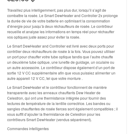
Travaillez plus intelligemment, pas plus dur, lorsqu’il s’agit de
combattre la rosée. Le Smart DewHeater and Controller 2x prolonge
la durée de vie de votre batterie en optimisant la consommation
d’énergie pour jusqu’à deux réchauffeurs de rosée. Le contrôleur
recueille et analyse les informations en temps réel pour réchauffer
vos optiques juste assez pour éviter la rosée.
Le Smart DewHeater and Controller est livré avec deux ports pour
contrôler deux réchauffeurs de rosée à la fois. Vous pouvez utiliser
un port pour chauffer votre tube optique tandis que l’autre chauffe
un deuxième tube optique, une lunette de guidage, un oculaire ou
un autre accessoire. Le contrôleur dispose également d’un port de
sortie 12 V CC supplémentaire afin que vous puissiez alimenter un
autre appareil 12 V CC, tel que votre monture .
Le Smart DewHeater et le contrôleur fonctionnent de manière
transparente avec les anneaux chauffants Dew Heater de
Celestron, qui ont une thermistance intégrée pour fournir des
lectures de température de la lentille correctrice. Les bandes ou
sangles chauffantes de rosée tierces sont également compatibles ; il
vous suffit d’ajouter la thermistance de Celestron pour les
contrôleurs Smart DewHeater (vendus séparément).
Commandes intelligentes