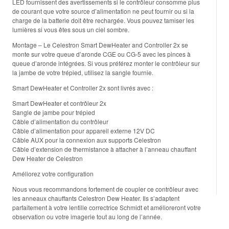
LED fournissent des avertissements si le contrôleur consomme plus
de courant que votre source d’alimentation ne peut fournir ou si la
charge de la batterie doit être rechargée. Vous pouvez tamiser les
lumières si vous êtes sous un ciel sombre.
Montage – Le Celestron Smart DewHeater and Controller 2x se
monte sur votre queue d’aronde CGE ou CG-5 avec les pinces à
queue d’aronde intégrées. Si vous préférez monter le contrôleur sur
la jambe de votre trépied, utilisez la sangle fournie.
Smart DewHeater et Controller 2x sont livrés avec :
Smart DewHeater et contrôleur 2x
Sangle de jambe pour trépied
Câble d’alimentation du contrôleur
Câble d’alimentation pour appareil externe 12V DC
Câble AUX pour la connexion aux supports Celestron
Câble d’extension de thermistance à attacher à l’anneau chauffant
Dew Heater de Celestron
Améliorez votre configuration
Nous vous recommandons fortement de coupler ce contrôleur avec
les anneaux chauffants Celestron Dew Heater. Ils s’adaptent
parfaitement à votre lentille correctrice Schmidt et amélioreront votre
observation ou votre imagerie tout au long de l’année.