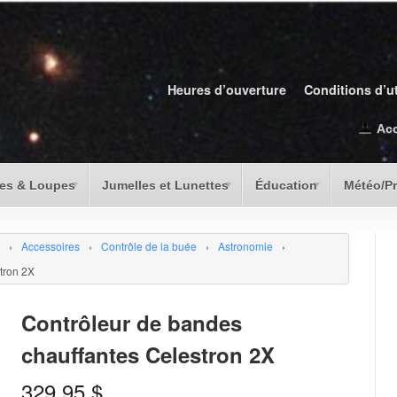
Heures d’ouverture
Conditions d’ut
Ac
es & Loupes
Jumelles et Lunettes
Éducation
Météo/P
›
Accessoires
›
Contrôle de la buée
›
Astronomie
›
tron 2X
Contrôleur de bandes
chauffantes Celestron 2X
329.95
$