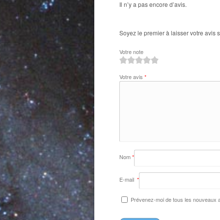
Il n’y a pas encore d’avis.
Soyez le premier à laisser votre avis
Votre note
1
2
3
4
5
Votre avis
*
Nom
*
E-mail
*
Prévenez-moi de tous les nouveaux ar