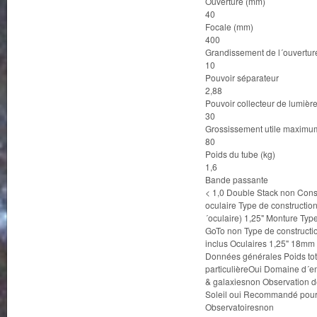
Ouverture (mm)
40
Focale (mm)
400
Grandissement de l´ouverture 
10
Pouvoir séparateur
2,88
Pouvoir collecteur de lumièr
30
Grossissement utile maximu
80
Poids du tube (kg)
1,6
Bande passante
< 1,0 Double Stack non Const
oculaire Type de constructio
´oculaire) 1,25" Monture T
GoTo non Type de constructi
inclus Oculaires 1,25" 18mm 
Données générales Poids to
particulièreOui Domaine d´
& galaxiesnon Observation d
Soleil oui Recommandé pour.
Observatoiresnon