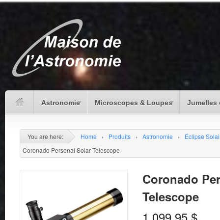
Astronomie
Microscopes & Loupes
Jumelles 
You are here:
Home
›
Produits
›
Astronomie
›
Éclipse Solai
Coronado Personal Solar Telescope
Coronado Per
Telescope
1,099.95
$