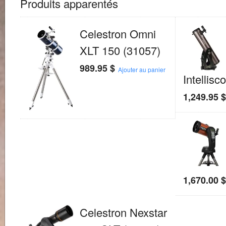
Produits apparentés
Celestron Omni
XLT 150 (31057)
989.95
$
Ajouter au panier
Intellis
1,249.95
1,670.00
Celestron Nexstar