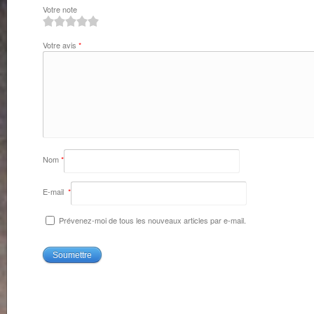
Votre note
1
2
3
4
5
Votre avis
*
Nom
*
E-mail
*
Prévenez-moi de tous les nouveaux articles par e-mail.