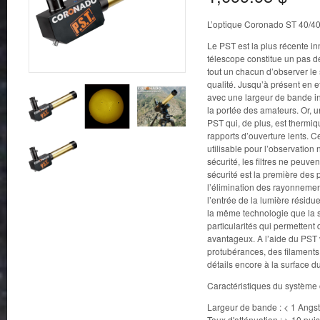
L’optique Coronado ST 40/40
Le PST est la plus récente i
télescope constitue un pas de
tout un chacun d’observer le 
qualité. Jusqu’à présent en e
avec une largeur de bande in
la portée des amateurs. Or, u
PST qui, de plus, est thermi
rapports d’ouverture lents. 
utilisable pour l’observation
sécurité, les filtres ne peuven
sécurité est la première des 
l’élimination des rayonnemen
l’entrée de la lumière résidu
la même technologie que la s
particularités qui permettent 
avantageux. A l’aide du PST
protubérances, des filaments,
détails encore à la surface du
Caractéristiques du système 
Largeur de bande : < 1 Angst
Taux d'atténuation : > 10 pu