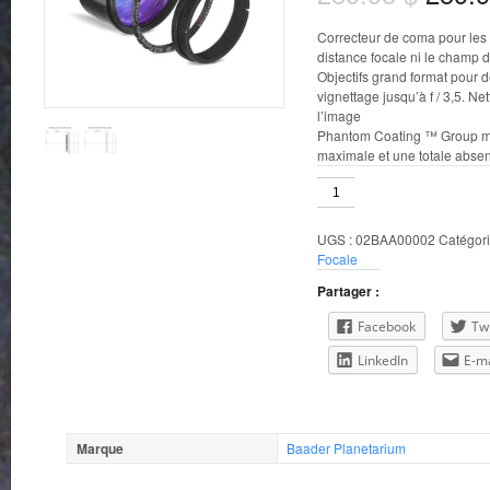
Correcteur de coma pour les 
distance focale ni le champ 
Objectifs grand format pour 
vignettage jusqu’à f / 3,5.
Net
l’image
Phantom Coating ™ Group mu
maximale et une totale absen
quantité
de
Correcteur
UGS :
02BAA00002
Catégori
de
Focale
Coma
Multi-
Partager :
Usage
de
Facebook
Twi
Baader
LinkedIn
E-ma
Marque
Baader Planetarium