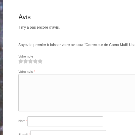
Avis
Il n’y a pas encore d’avis.
Soyez le premier à laisser votre avis sur “Correcteur de Coma Multi-U
Votre note
1
2
3
4
5
Votre avis
*
Nom
*
E-mail
*