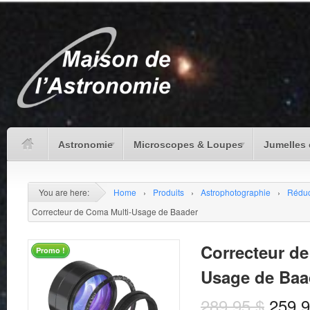
Astronomie
Microscopes & Loupes
Jumelles 
You are here:
Home
›
Produits
›
Astrophotographie
›
Réduc
Correcteur de Coma Multi-Usage de Baader
Correcteur de
Promo !
Usage de Baa
289.95
$
259.