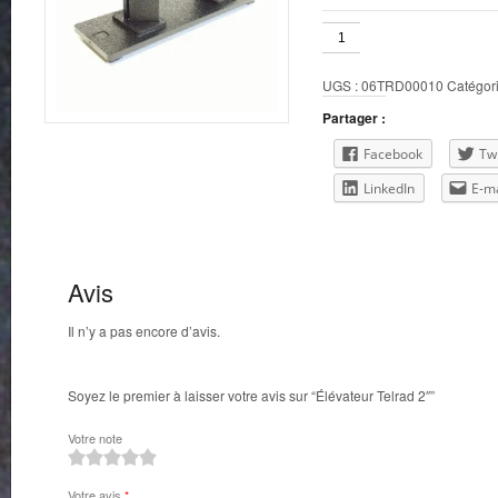
quantité
de
Élévateur
UGS :
06TRD00010
Catégori
Telrad
2"
Partager :
Facebook
Twi
LinkedIn
E-ma
Avis
Il n’y a pas encore d’avis.
Soyez le premier à laisser votre avis sur “Élévateur Telrad 2″”
Votre note
1
2
3
4
5
Votre avis
*