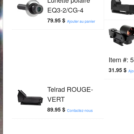
EQ3-2/CG-4
79.95
$
Ajouter au panier
Item #: 
31.95
$
Ajo
Telrad ROUGE-
VERT
89.95
$
Contactez-nous