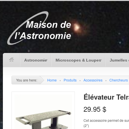
Astronomie
Microscopes & Loupes
Jumelles 
You are here:
Home
›
Produits
›
Accessoires
›
Chercheurs
Élévateur Tel
29.95
$
Cet accessoire permet de sur
(2″)