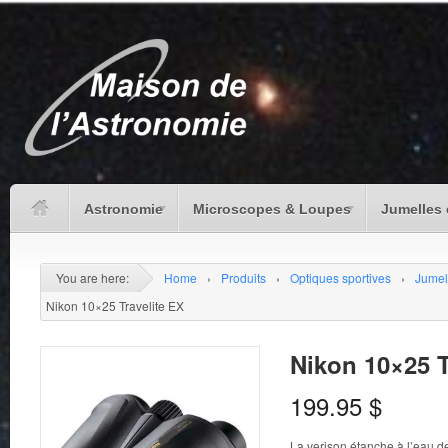
Astronomie
Microscopes & Loupes
Jumelles 
You are here:
Home
›
Produits
›
Optiques sportives
›
Jumel
Nikon 10×25 Travelite EX
Nikon 10×25 T
199.95
$
La verison étanche à l’eau de