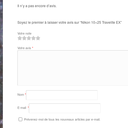
Il n’y a pas encore d’avis.
Soyez le premier à laisser votre avis sur “Nikon 10×25 Travelite EX”
Votre note
1
2
3
4
5
Votre avis
*
Nom
*
E-mail
*
Prévenez-moi de tous les nouveaux articles par e-mail.