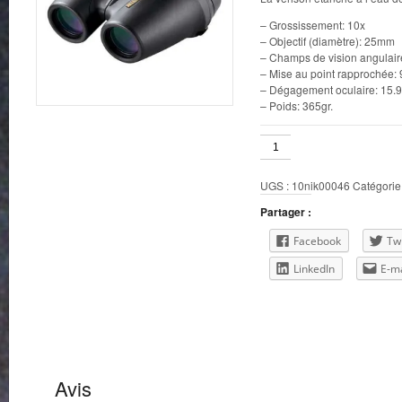
– Grossissement: 10x
– Objectif (diamètre): 25mm
– Champs de vision angulaire
– Mise au point rapprochée: 
– Dégagement oculaire: 15
– Poids: 365gr.
quantité
de
Nikon
UGS :
10nik00046
Catégorie
10x25
Travelite
Partager :
EX
Facebook
Twi
LinkedIn
E-ma
Avis