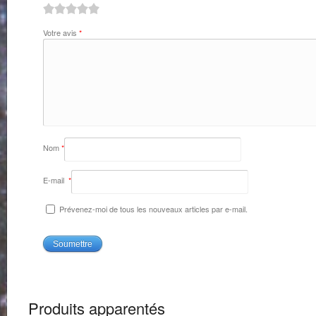
1
2
3
4
5
Votre avis
*
Nom
*
E-mail
*
Prévenez-moi de tous les nouveaux articles par e-mail.
Produits apparentés