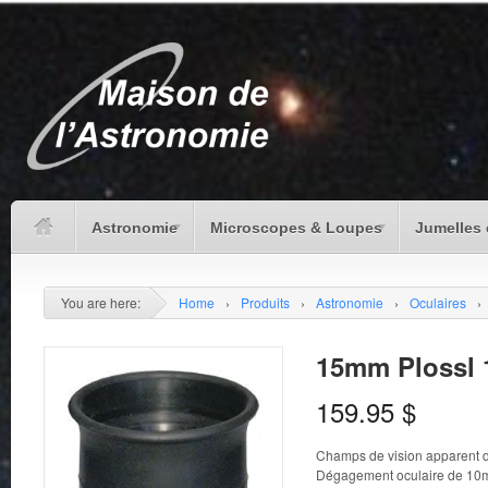
Astronomie
Microscopes & Loupes
Jumelles 
You are here:
Home
›
Produits
›
Astronomie
›
Oculaires
›
15mm Plossl 
159.95
$
Champs de vision apparent 
Dégagement oculaire de 1