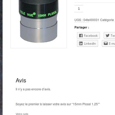
quantité
de
15mm
UGS :
04tel00031
Catégorie 
Plossl
1.25"
Partager :
Facebook
Twi
LinkedIn
E-ma
Avis
Il n’y a pas encore d’avis.
Soyez le premier à laisser votre avis sur “15mm Plossl 1.25″”
Votre note