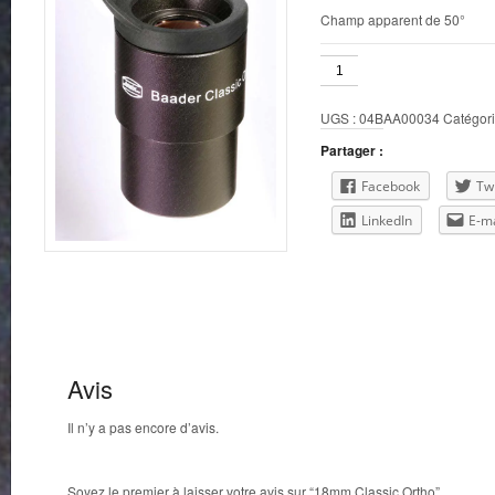
Champ apparent de 50°
quantité
de
18mm
UGS :
04BAA00034
Catégori
Classic
Ortho
Partager :
Facebook
Twi
LinkedIn
E-ma
Avis
Il n’y a pas encore d’avis.
Soyez le premier à laisser votre avis sur “18mm Classic Ortho”