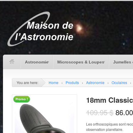
Astronomie
Microscopes & Loupes
Jumelles 
You are here:
Home
›
Produits
›
Astronomie
›
Oculaires
›
18mm Classic
Promo !
109.95
$
86.0
Les orthoscopiques sont rec
observation planétaire.