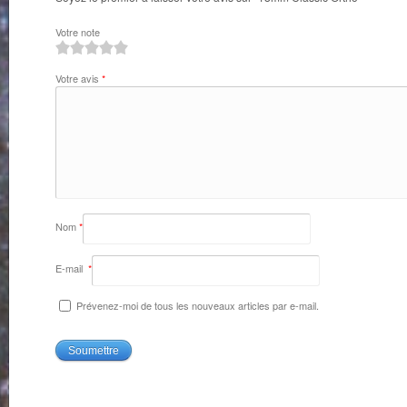
Votre note
1
2
3
4
5
Votre avis
*
Nom
*
E-mail
*
Prévenez-moi de tous les nouveaux articles par e-mail.