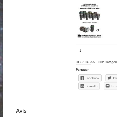
quantité
de
21mm
UGS :
04BAA00002
Catégori
Hyperion
Partager :
Facebook
Twi
LinkedIn
E-ma
Avis