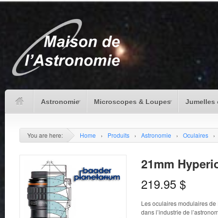
Astronomie
Microscopes & Loupes
Jumelles 
You are here:
Home
›
Produits
›
Astronomie
›
Oculaires
›
21mm Hyperi
219.95
$
Les oculaires modulaires de
dans l’industrie de l’astrono