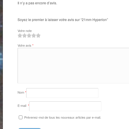
Il n’y a pas encore d’avis.
Soyez le premier à laisser votre avis sur “21mm Hyperion”
Votre note
1
2
3
4
5
Votre avis
*
Nom
*
E-mail
*
Prévenez-moi de tous les nouveaux articles par e-mail.