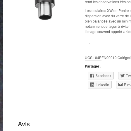
rend les observations très co
Les oculaires XW de Pentax ut
dispersion avec du verre de
bien balancée avec un minimu
notamment de façon à éviter 
l’image souvent appelé « kid
quantité
de
7mm
UGS :
04PEN00010
Catégori
XW
Partager :
Facebook
Twi
LinkedIn
E-ma
Avis