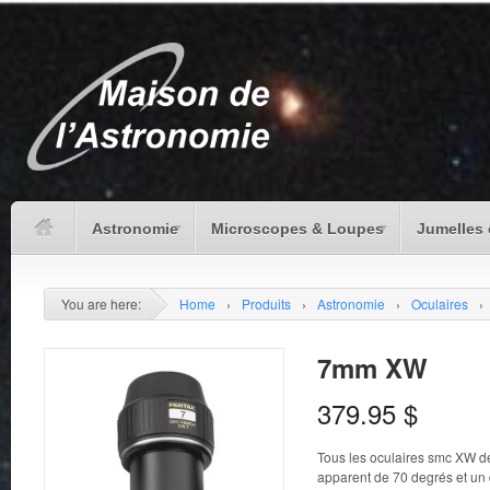
Astronomie
Microscopes & Loupes
Jumelles 
You are here:
Home
›
Produits
›
Astronomie
›
Oculaires
›
7mm XW
379.95
$
Tous les oculaires smc XW d
apparent de 70 degrés et u