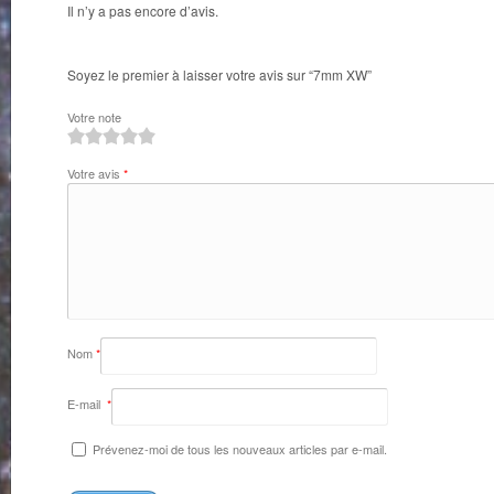
Il n’y a pas encore d’avis.
Soyez le premier à laisser votre avis sur “7mm XW”
Votre note
1
2
3
4
5
Votre avis
*
Nom
*
E-mail
*
Prévenez-moi de tous les nouveaux articles par e-mail.