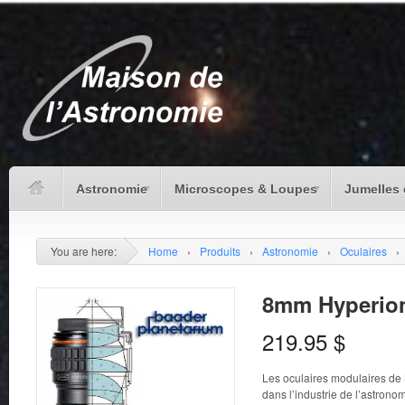
Astronomie
Microscopes & Loupes
Jumelles 
You are here:
Home
›
Produits
›
Astronomie
›
Oculaires
›
8mm Hyperio
219.95
$
Les oculaires modulaires de
dans l’industrie de l’astrono