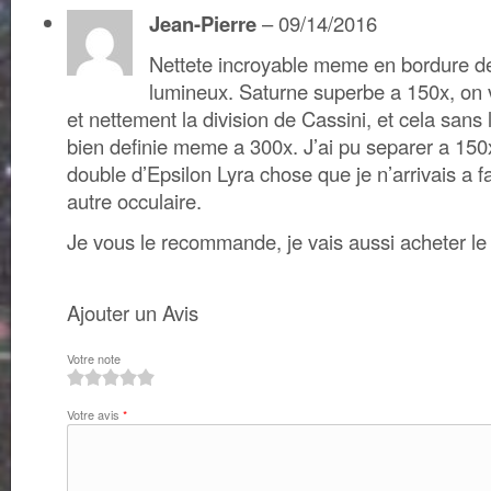
Jean-Pierre
–
09/14/2016
Nettete incroyable meme en bordure d
lumineux. Saturne superbe a 150x, on vo
et nettement la division de Cassini, et cela sans l’
bien definie meme a 300x. J’ai pu separer a 150x
double d’Epsilon Lyra chose que je n’arrivais a 
autre occulaire.
Je vous le recommande, je vais aussi acheter 
Ajouter un Avis
Votre note
1
2
3
4
5
Votre avis
*