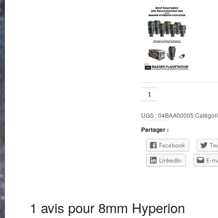
quantité
de
8mm
UGS :
04BAA00005
Catégori
Hyperion
Partager :
Facebook
Twi
LinkedIn
E-ma
1 avis pour
8mm Hyperion