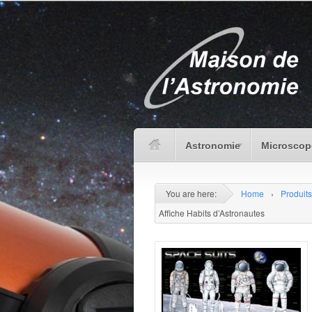
Astronomie
Microscop
You are here:
Home
›
Produits
Affiche Habits d’Astronautes