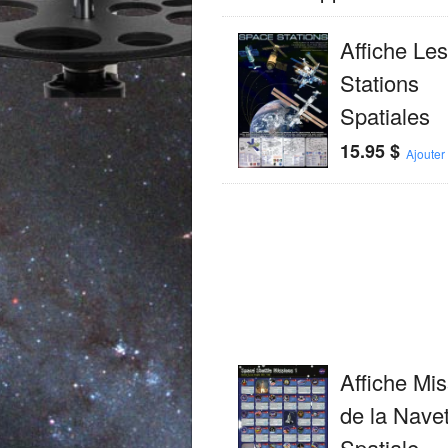
Affiche Les
Stations
Spatiales
15.95
$
Ajouter
Affiche Mi
de la Navet
Spatiale