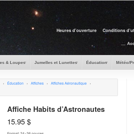
Heures d’ouverture
Conditions d’ut
Ac
es & Loupes
Jumelles et Lunettes
Éducation
Météo/P
›
Éducation
›
Affiches
›
Affiches Aéronautique
›
Affiche Habits d’Astronautes
15.95
$
Format: 24×36 pouces