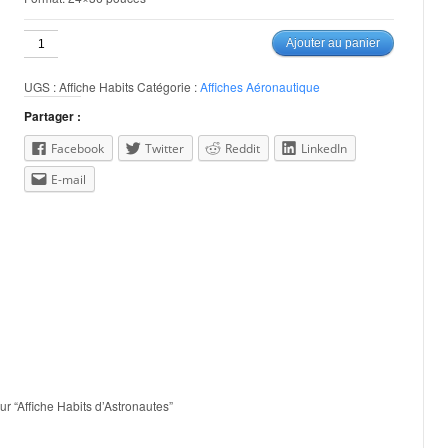
quantité
Ajouter au panier
de
Affiche
UGS :
Affiche Habits
Catégorie :
Affiches Aéronautique
Habits
d'Astronautes
Partager :
Facebook
Twitter
Reddit
LinkedIn
E-mail
ur “Affiche Habits d’Astronautes”