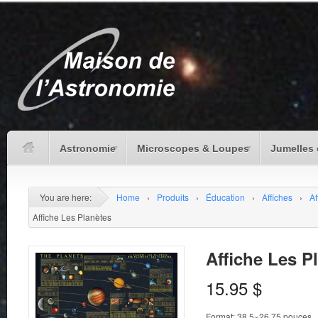
Astronomie
Microscopes & Loupes
Jumelles 
You are here:
Home
›
Produits
›
Éducation
›
Affiches
›
Af
Affiche Les Planètes
Affiche Les P
15.95
$
Format: 38.5×26.75 pouces