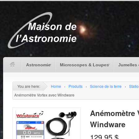
Astronomie
Microscopes & Loupes
Jumelles 
You are here:
Home
›
Produits
›
Science de la terre
›
Stati
Anémomètre Vortex avec Windware
Anémomètre V
Windware
129.95
$