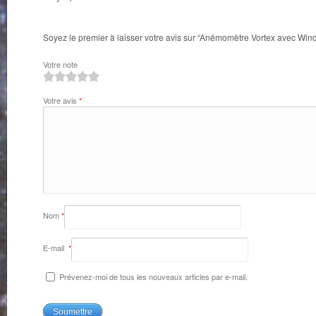
Soyez le premier à laisser votre avis sur “Anémomètre Vortex avec Win
Votre note
1
2
3
4
5
Votre avis
*
Nom
*
E-mail
*
Prévenez-moi de tous les nouveaux articles par e-mail.