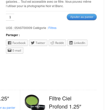
galaxies… Tout est accessible avec ce filtre. Vous pouvez même
l’utiliser pour la photographie Noir et Blanc.
quantité
Ajouter au panier
de
Filtre
UGS :
05AST00009
Catégorie :
Filtres
CLS
1.25"
Partager :
Facebook
Twitter
Reddit
LinkedIn
E-mail
1.25″
Filtre Ciel
Profond 1.25″
er au panier