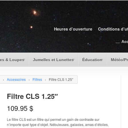
Heures d’ouverture
Conditions d’ut
Ac
es & Loupes
Jumelles et Lunettes
Éducation
Météo/P
›
Accessoires
›
Filtres
›
Filtre CLS 1.25″
Filtre CLS 1.25″
109.95
$
Le filtre CLS est un filtre qui permet un gain de contraste sur
n’importe quel type d’objet. Nébuleuses, galaxies, amas d’étoiles,