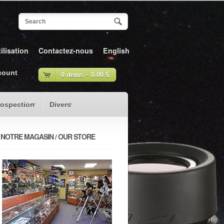
ilisation
Contactez-nous
English
count
0 items –
0.00
$
rospection
Divers
NOTRE MAGASIN / OUR STORE