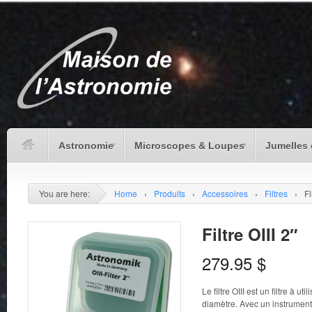
Astronomie
Microscopes & Loupes
Jumelles 
You are here:
Home
›
Produits
›
Accessoires
›
Filtres
›
Fi
Filtre OIII 2″
279.95
$
Le filtre OIII est un filtre à u
diamètre. Avec un instrument p