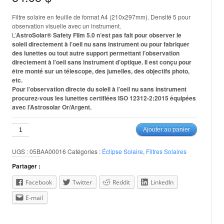
Filtre solaire en feuille de format A4 (210x297mm). Densité 5 pour
observation visuelle avec un instrument.
L’
AstroSolar
®
Safety Film 5.0 n’est pas fait pour observer le
soleil directement à l’oeil nu sans instrument ou pour fabriquer
des lunettes ou tout autre support permettant l’observation
directement à l’oeil sans instrument d’optique. Il est conçu pour
être monté sur un télescope, des jumelles, des objectifs photo,
etc.
Pour l’observation directe du soleil à l’oeil nu sans instrument
procurez-vous les lunettes certifiées ISO 12312-2:2015 équipées
avec l’Astrosolar Or/Argent.
quantité
Ajouter au panier
de
Filtre
UGS :
05BAA00016
Catégories :
Éclipse Solaire
,
Filtres Solaires
Solaire
Astrosolar
Partager :
format
A4
Facebook
Twitter
Reddit
LinkedIn
E-mail