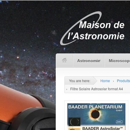
Astronomie
Microscop
You are here:
Home
›
Produits
›
Filtre Solaire Astrosolar format A4