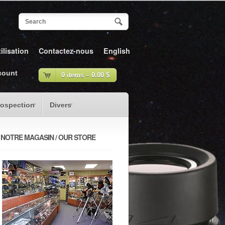
ilisation
Contactez-nous
English
count
0 items –
0.00
$
rospection
Divers
NOTRE MAGASIN / OUR STORE