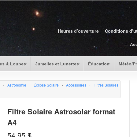
Heures d’ouverture
Conditions d’ut
Ac
es & Loupes
Jumelles et Lunettes
Éducation
Météo/P
›
Astronomie
›
Éclipse Solaire
›
Accessoires
›
Filtres Solaires
Filtre Solaire Astrosolar format
A4
54.95
$