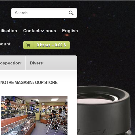
ilisation
Contactez-nous
English
count
0 items –
0.00
$
rospection
Divers
NOTRE MAGASIN / OUR STORE