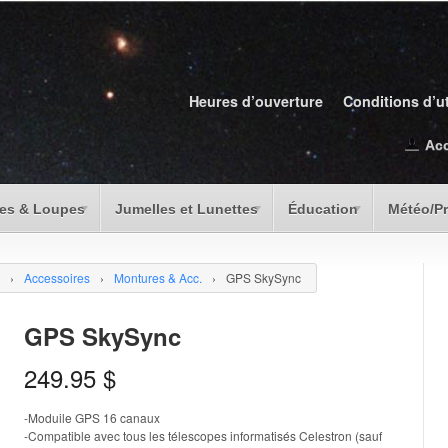
Heures d’ouverture
Conditions d’ut
Ac
es & Loupes
Jumelles et Lunettes
Éducation
Météo/P
›
Accessoires
›
Montures & Acc.
›
GPS SkySync
GPS SkySync
249.95
$
-Moduile GPS 16 canaux
-Compatible avec tous les télescopes informatisés Celestron (sauf