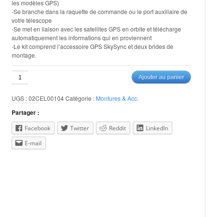
les modèles GPS)
-Se branche dans la raquette de commande ou le port auxiliaire de
votre télescope
-Se met en liaison avec les satellites GPS en orbite et télécharge
automatiquement les informations qui en proviennent
-Le kit comprend l’accessoire GPS SkySync et deux brides de
montage.
quantité
Ajouter au panier
de
GPS
UGS :
02CEL00104
Catégorie :
Montures & Acc.
SkySync
Partager :
Facebook
Twitter
Reddit
LinkedIn
E-mail